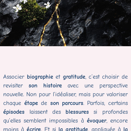
Associer
biographie
et
gratitude
, c’est choisir de
revisiter
son histoire
avec une perspective
nouvelle. Non pour l’idéaliser, mais pour valoriser
chaque
étape
de
son parcours
. Parfois, certains
épisodes
laissent des
blessures
si profondes
qu’elles semblent impossibles à
évoquer
, encore
moins à
écrire
. Et si
la gratitude
, appliquée à
la