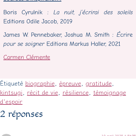
Boris Cyrulnik :
La nuit, j’écrirai des soleils
Editions Odile Jacob, 2019
James W. Pennebaker, Joshua M. Smith :
É
crire
pour se soigner
Editions Markus Haller, 2021
Carmen Clémente
Étiqueté
biographie
,
épreuve
,
gratitude
,
kintsugi
,
récit de vie
,
résilience
,
témoignage
d'espoir
2 réponses
10 avril 2025 à 8h38