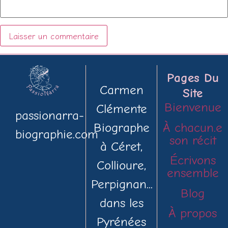
Pages Du
Carmen
Site
Bienvenue
Clémente
passionarra-
À chacun.e
Biographe
biographie.com
son récit
à Céret,
Écrivons
Collioure,
ensemble
Perpignan...
Blog
dans les
À propos
Pyrénées